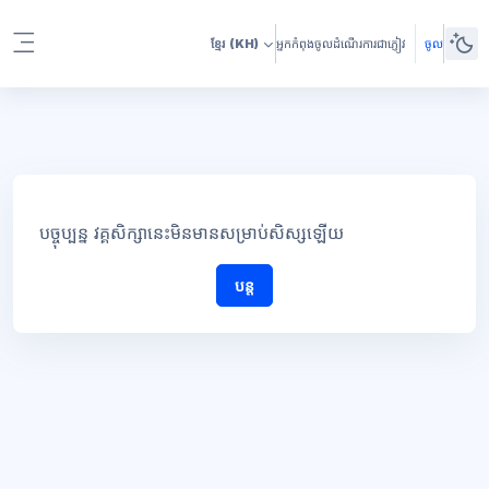
រំលងទៅកាន់មាតិកាមេ
ខ្មែរ
(KH)
អ្នកកំពុងចូលដំណើរការជាភ្ញៀវ
ចូល
Side panel
បច្ចុប្បន្ន វគ្គសិក្សានេះមិនមានសម្រាប់សិស្សឡើយ
បន្ត