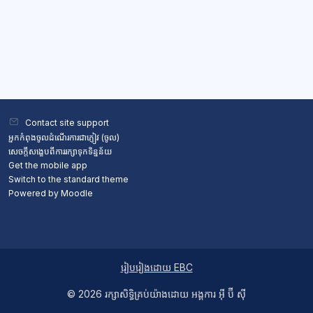
Contact site support
អ្នកកំពុងចូលដំណើរការជាភ្ញៀវ (
ចូល
)
សេចក្តីសង្ខេបពីការរក្សាទុកទិន្នន័យ
Get the mobile app
Switch to the standard theme
Powered by
Moodle
រៀបរៀងដោយ EBC
© 2026 ​រក្សា​សិទ្ធិ​គ្រប់​យ៉ាង​ដោយ​ អង្គការ អ៊ី ប៊ី ស៊ី