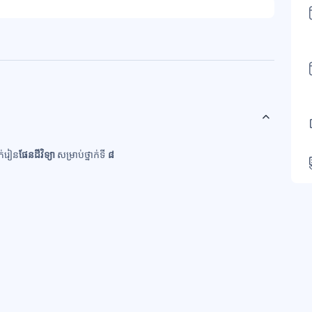
ក់រៀន
ផែនដី
វិទ្យា
សម្រាប់ថ្នាក់ទី
៨