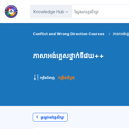
រំលងទៅកាន់មាតិកាមេ
Knowledge Hub
Conflict and Wrong Direction Courses
ភាសាអង់គ្ល
ភាសាអង់គ្លេសថ្នាក់ទី៨ឃ++
កម្រិតដំបូង
កម្រិតជំនាញ:
ត្រឡប់ទៅវគ្គសិក្សា