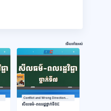
មើលទាំងអស់
Conflict and Wrong Direction
Courses
សីលធម៌-ពលរដ្ឋថ្នាក់ទី8E