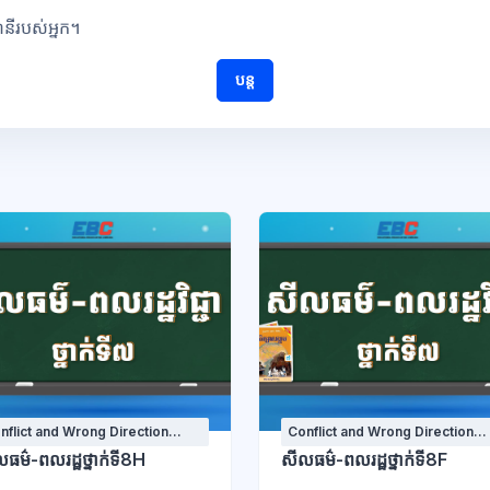
ណនីរបស់អ្នក។
បន្ត
nflict and Wrong Direction
Conflict and Wrong Direction
urses
Courses
ធម៌-ពលរដ្ឋថ្នាក់ទី8H
សីលធម៌-ពលរដ្ឋថ្នាក់ទី8F