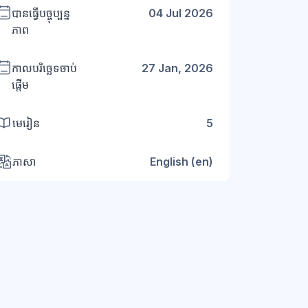
បានធ្វើបច្ចុប្បន្ន
04 Jul 2026
ភាព
កាលបរិច្ឆេទចាប់
27 Jan, 2026
ផ្តើម
មេរៀន
5
ភាសា
English ‎(en)‎