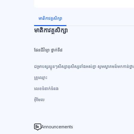
ប្លុក
ប្លុក
មាតិកាវគ្គសិក្សា
មាតិកាវគ្គសិក្សា
ផែនដីវិទ្យា ថ្នាក់ទី៨
ជម្រាបសួរប្អូនៗសិស្សានុសិស្សទាំងអស់គ្នា សូមស្វាគមន៍មកកាន់ថ្នា
គ្រូឈ្មោះ
លេខទំនាក់ទំនង​
អ៊ីមែល
Announcements