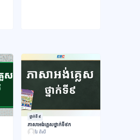
ថ្នាក់ទី ៩
ថ្នាក់ទី ៧
ភាសាអង់គ្លេសថ្នាក់ទី៩ក
ភាសាអង់គ្លេស
វៃ ពិសី
នាង សំណ