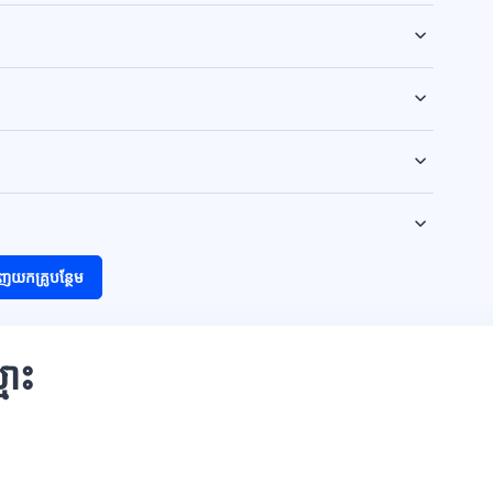
ញយកគ្រូបន្ថែម
មោះ